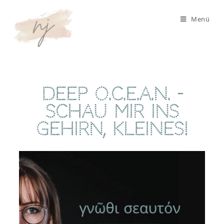
Menü
Deep O.C.E.A.N. -
Schau mir ins
Gehirn, Kleines!